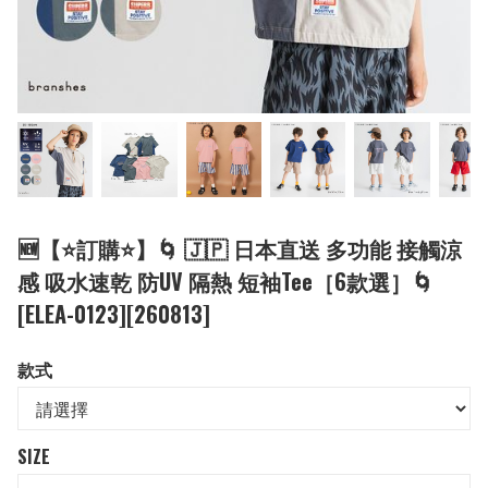
🆕【⭐訂購⭐】🌀 🇯🇵 日本直送 多功能 接觸涼
感 吸水速乾 防UV 隔熱 短袖Tee［6款選］🌀
[ELEA-0123][260813]
款式
SIZE