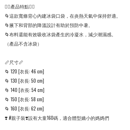
👍🏻產品特點👍🏻

🌀這款寬條背心內建冰袋口袋，在炎熱天氣中保持舒適。

🌀腋下和背部的降溫設計有助於預防中暑。

🌀布料還能有效吸收冰袋產生的冷凝水，減少潮濕感。

（產品不含冰袋）

📏尺寸📏

🌀 120 [衣長: 46 cm] 

🌀 130 [衣長: 50 cm] 

🌀 140 [衣長: 54 cm] 

🌀 150 [衣長: 58 cm] 

🌀 160 [衣長: 62 cm] 

❣️ #親子裝❣️設有大童160碼，適合體型嬌小的媽媽們
