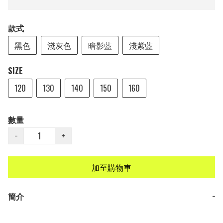
款式
黑色
淺灰色
暗影藍
淺紫藍
SIZE
120
130
140
150
160
數量
−
+
加至購物車
簡介
−