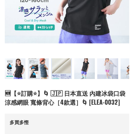
🆕【⭐訂購⭐】🌀 🇯🇵 日本直送 內建冰袋口袋
涼感網眼 寬條背心［4款選］🌀 [ELEA-0032]
多買多慳