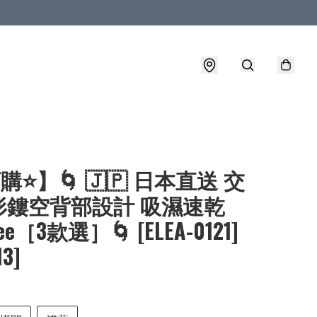
購⭐】🌀 🇯🇵 日本直送 交
形鏤空背部設計 吸濕速乾
e［3款選］🌀 [ELEA-0121]
13]