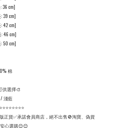
 36 cm] 

 39 cm] 

 42 cm] 

 46 cm] 

 50 cm] 

% 棉

可供選擇🎨

/ 淺藍

⭐⭐⭐⭐⭐⭐⭐⭐

版正貨✅承諾會員商店，絕不出售🚫淘寶、偽貨
安心選購😊😊
