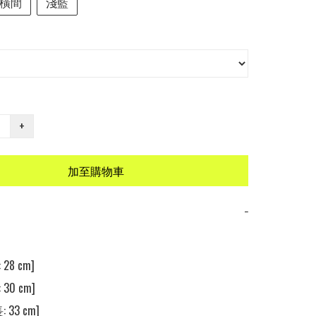
橫間
淺藍
+
加至購物車
−
28 cm] 

30 cm] 

 33 cm] 
