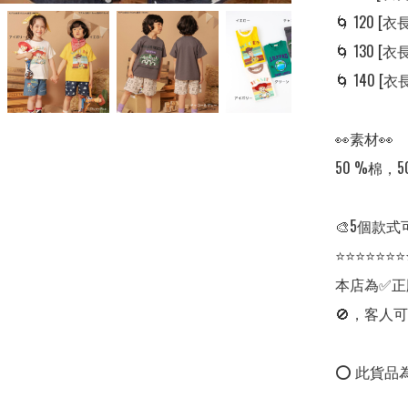
🌀 120 [衣長:
🌀 130 [衣長:
🌀 140 [衣長:
👀素材👀

50 %棉，5
🎨5個款式
⭐⭐⭐⭐⭐⭐⭐
本店為✅正
🚫，客人可
⭕ 此貨品為