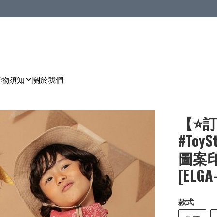
購物須知
關於我們
【⭐訂
#To
圖案印
[ELGA
款式