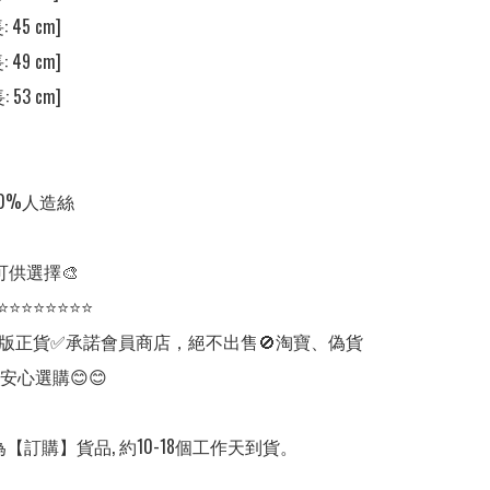
 45 cm]

 49 cm]

 53 cm]

0%人造絲

可供選擇🎨

⭐⭐⭐⭐⭐⭐⭐⭐

版正貨✅承諾會員商店，絕不出售🚫淘寶、偽貨
安心選購😊😊

【訂購】貨品, 約10-18個工作天到貨。
