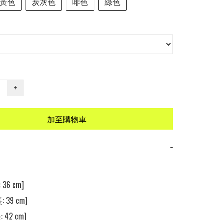
黃色
炭灰色
啡色
綠色
+
加至購物車
−
36 cm]

 39 cm]

 42 cm]
