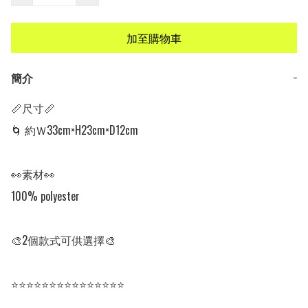
加至購物車
簡介
−
📏尺寸📏

🌀 約Ｗ33cm×H23cm×D12cm

👀素材👀

100% polyester

🎨2個款式可供選擇🎨

⭐⭐⭐⭐⭐⭐⭐⭐⭐⭐⭐⭐⭐⭐⭐
