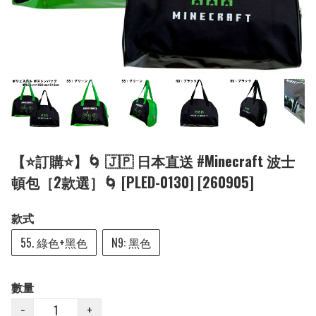
【⭐訂購⭐】🌀 🇯🇵 日本直送 #Minecraft 波士
頓包［2款選］🌀 [PLED-0130] [260905]
款式
55. 綠色+黑色
N9: 黑色
數量
−
+