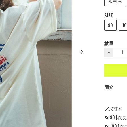
米白色
SIZE
90
10
數量
−
簡介
📏尺寸📏

🌀 90 [衣長: 
🌀 100 [衣長: