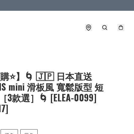
購⭐】🌀 🇯🇵 日本直送
MS mini 滑板風 寬鬆版型 短
3款選］🌀 [ELEA-0099]
17]