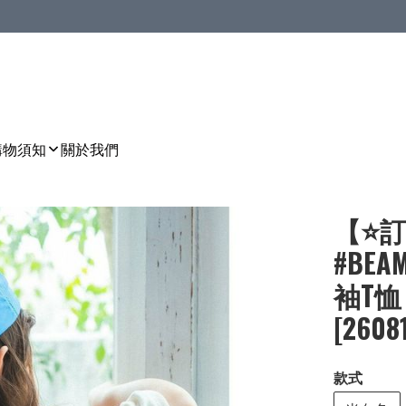
購物須知
關於我們
【⭐訂
#BEA
袖T恤［
[2608
款式