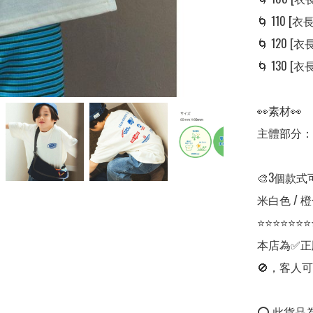
🌀 110 [衣長:
🌀 120 [衣長:
🌀 130 [衣長:
👀素材👀

主體部分：1
🎨3個款式
米白色 / 橙
⭐⭐⭐⭐⭐⭐⭐
本店為✅正
🚫，客人可
⭕ 此貨品為