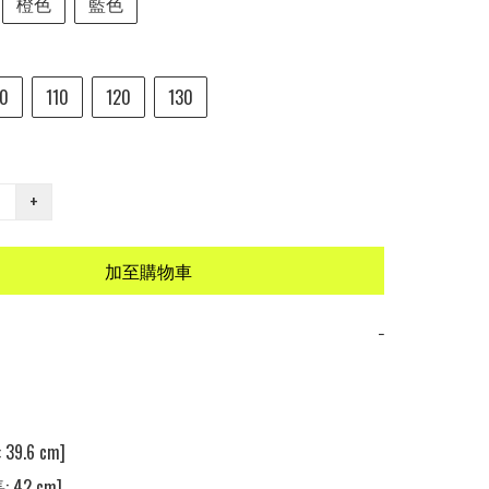
橙色
藍色
0
110
120
130
+
加至購物車
−
39.6 cm] 

 42 cm] 
