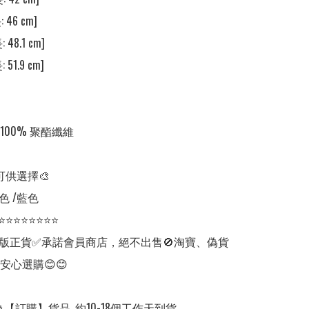
 46 cm] 

 48.1 cm] 

 51.9 cm] 

00% 聚酯纖維

可供選擇🎨

色 /藍色

⭐⭐⭐⭐⭐⭐⭐⭐

版正貨✅承諾會員商店，絕不出售🚫淘寶、偽貨
安心選購😊😊

【訂購】貨品, 約10-18個工作天到貨。
