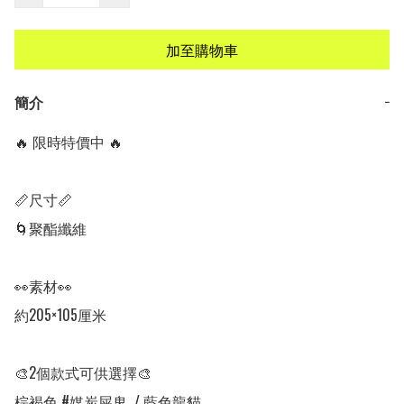
加至購物車
簡介
−
🔥 限時特價中 🔥

📏尺寸📏

🌀聚酯纖維

👀素材👀

約205×105厘米

🎨2個款式可供選擇🎨

棕褐色 #媒炭屎鬼  / 藍色龍貓
