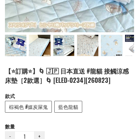
【⭐訂購⭐】🌀 🇯🇵 日本直送 #龍貓 接觸涼感
床墊［2款選］🌀 [ELED-0234][260823]
款式
棕褐色 #媒炭屎鬼
藍色龍貓
數量
−
+