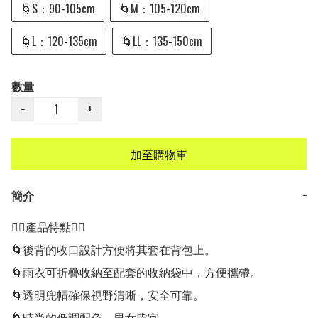
🌀S：90-105cm
🌀M：105-120cm
🌀L：120-135cm
🌀LL：135-150cm
數量
−
+
加至購物車
簡介
−
👍🏻產品特點👍🏻

🌀後背的收口設計方便將其套在背包上。

🌀雨衣可折疊收納至配套的收納袋中，方便攜帶。

🌀透明兜帽確保視野清晰，安全可靠。

🌀時尚的低調配色，男女皆宜。
