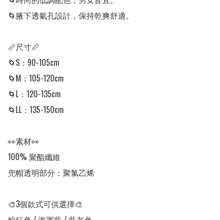
🌀腋下透氣孔設計，保持乾爽舒適。

📏尺寸📏

🌀S：90-105cm

🌀M：105-120cm

🌀L：120-135cm

🌀LL：135-150cm

👀素材👀

100% 聚酯纖維

兜帽透明部分：聚氯乙烯

🎨3個款式可供選擇🎨

粉紅色 / 海軍藍 / 藍灰色
