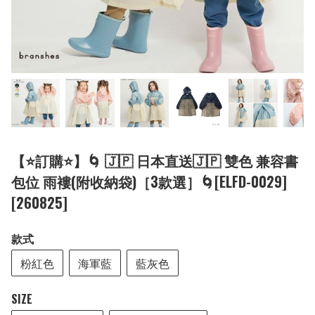
【⭐訂購⭐】🌀 🇯🇵 日本直送🇯🇵 雙色 兼容書
包位 雨褸(附收納袋)［3款選］🌀[ELFD-0029]
[260825]
款式
粉紅色
海軍藍
藍灰色
SIZE