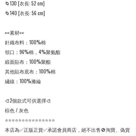
🌀130 [衣長: 52 cm]

🌀140 [衣長: 56 cm]

👀素材👀

針織布料：100%棉

領口：96%棉，4%聚氨酯

緞面貼布：100%聚酯

其他貼布底布：100%棉

繡線：100%滌綸

🎨2個款式可供選擇🎨

棕色 / 灰色

⭐⭐⭐⭐⭐⭐⭐⭐⭐⭐⭐⭐⭐⭐⭐

本店為✅正版正貨✅承諾會員商店，絕不出售🚫淘寶、偽貨