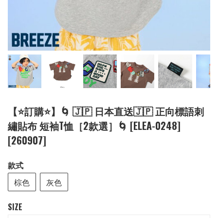
【⭐訂購⭐】🌀 🇯🇵 日本直送🇯🇵 正向標語刺
繡貼布 短袖T恤［2款選］🌀 [ELEA-0248]
[260907]
款式
棕色
灰色
SIZE