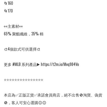
🌀160

🌀170

👀主素材👀

65% 聚酯纖維，35% 棉 

🎨4個款式可供選擇🎨

更多 #MLB 系列產品▶️ https://t2m.io/Mvq984Vo

⭐⭐⭐⭐⭐⭐⭐⭐⭐⭐⭐⭐⭐⭐⭐

本店為✅正版正貨✅承諾會員商店，絕不出售🚫淘寶、偽貨
🚫，客人可安心選購😊😊
