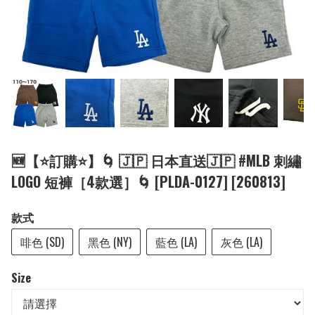
🆕【⭐訂購⭐】🌀 🇯🇵 日本直送🇯🇵 #MLB 刺繡
LOGO 短褲［4款選］🌀 [PLDA-0127] [260813]
款式
啡色 (SD)
黑色 (NY)
藍色 (LA)
灰色 (LA)
Size