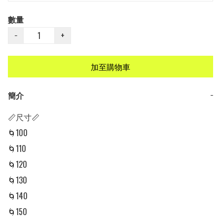
數量
−
+
加至購物車
簡介
−
📏尺寸📏

🌀100

🌀110

🌀120

🌀130

🌀140

🌀150
