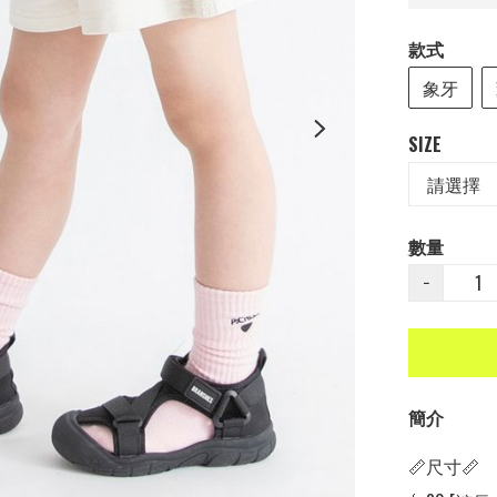
款式
象牙
SIZE
數量
−
簡介
📏尺寸📏
