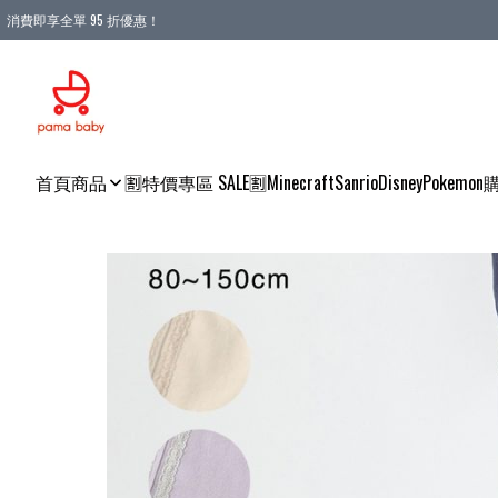
消費即享全單 95 折優惠！
購物滿 HKD 900.00即享免運費優惠！（適用於 本地送貨、本地取貨 )
首頁
商品
🈹特價專區 SALE🈹
Minecraft
Sanrio
Disney
Pokemon