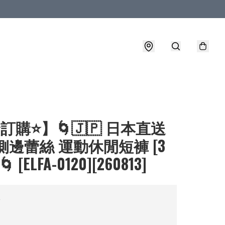
⭐訂購⭐】🌀🇯🇵 日本直送
側邊蕾絲 運動休閒短褲 [3
 [ELFA-0120][260813]