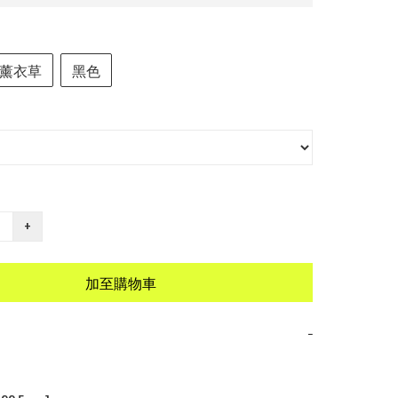
薰衣草
黑色
+
加至購物車
−