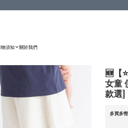
購物須知
關於我們
🆕【
女童 
款選] 
多買多慳