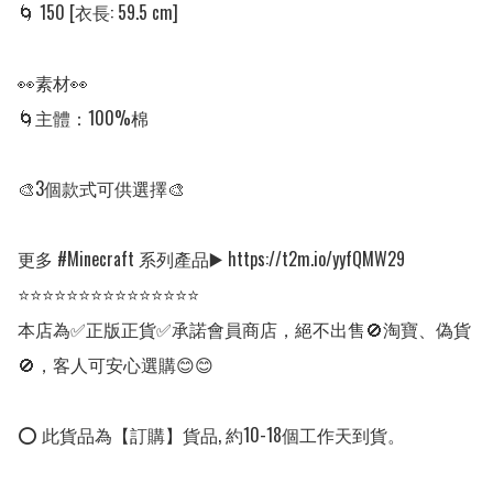
🌀 150 [衣長: 59.5 cm]

👀素材👀

🌀主體：100%棉

🎨3個款式可供選擇🎨

更多 #Minecraft 系列產品▶️ https://t2m.io/yyfQMW29

⭐⭐⭐⭐⭐⭐⭐⭐⭐⭐⭐⭐⭐⭐⭐

本店為✅正版正貨✅承諾會員商店，絕不出售🚫淘寶、偽貨
🚫，客人可安心選購😊😊

⭕ 此貨品為【訂購】貨品, 約10-18個工作天到貨。
