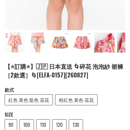
【⭐訂購⭐】🇯🇵 日本直送 🌀碎花 泡泡紗 裙褲
［2款選］🌀[ELFA-0157][260827]
款式
紅色 黃色 藍色 花花
粉紅色 黃色 花花
SIZE
90
100
110
120
130