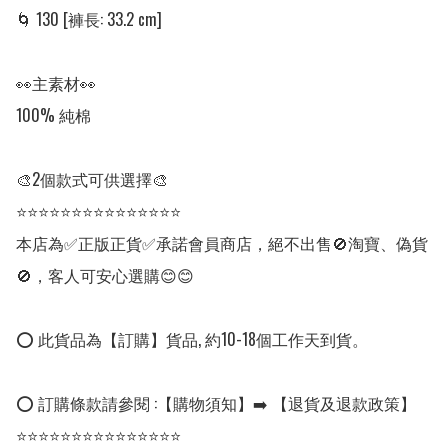
🌀 130 [褲長: 33.2 cm]

👀主素材👀

100% 純棉

🎨2個款式可供選擇🎨

⭐⭐⭐⭐⭐⭐⭐⭐⭐⭐⭐⭐⭐⭐⭐

本店為✅正版正貨✅承諾會員商店，絕不出售🚫淘寶、偽貨
🚫，客人可安心選購😊😊

⭕ 此貨品為【訂購】貨品, 約10-18個工作天到貨。

⭕ 訂購條款請參閱 :【購物須知】➡️ 【退貨及退款政策】

⭐⭐⭐⭐⭐⭐⭐⭐⭐⭐⭐⭐⭐⭐⭐