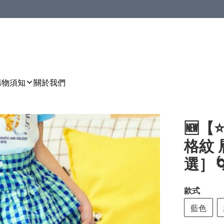
購物須知
關於我們
🆕【
格紋 
選］🌀[
款式
藍色