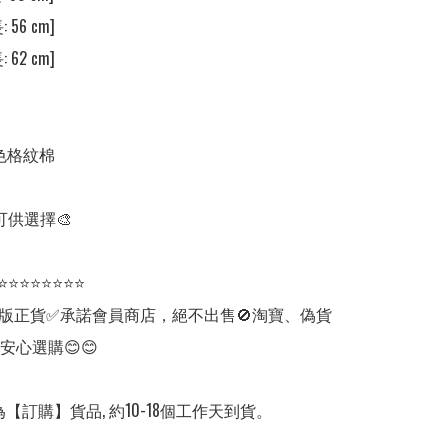
 56 cm]

 62 cm]

色格紋棉

可供選擇🎨

⭐⭐⭐⭐⭐⭐⭐⭐

版正貨✅承諾會員商店，絕不出售🚫淘寶、偽貨
安心選購😊😊

【訂購】貨品, 約10-18個工作天到貨。
