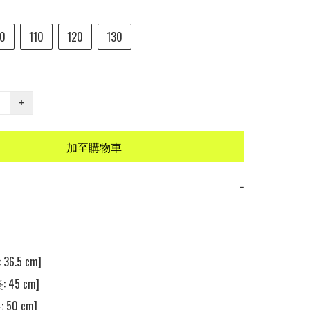
0
110
120
130
+
加至購物車
−
36.5 cm]

 45 cm]

 50 cm]
