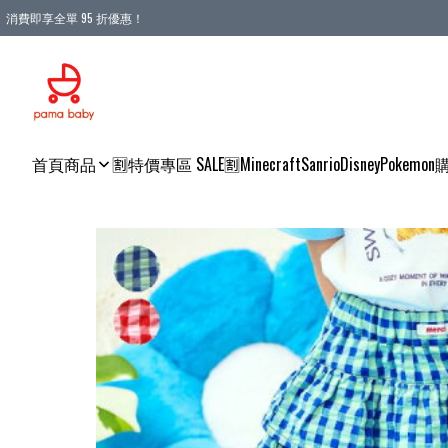
消費即享全單 95 折優惠！
購物滿 HKD 900.00即享免運費優惠！（適用於 本地送貨、本地取貨 )
首頁
商品
🈹特價專區 SALE🈹
Minecraft
Sanrio
Disney
Pokemon