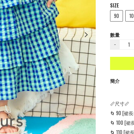
SIZE
90
10
數量
−
簡介
📏尺寸📏

🌀 90 [裙長: 
🌀 100 [裙長:
🌀 110 [裙長: