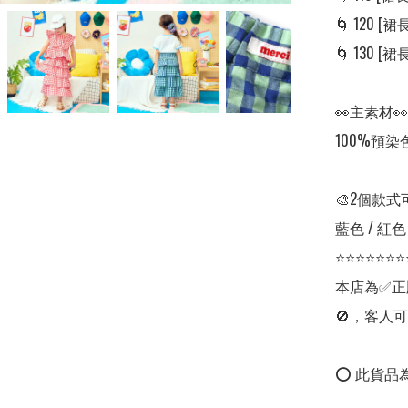
🌀 120 [裙長:
🌀 130 [裙長:
👀主素材👀

100%預染
🎨2個款式
藍色 / 紅色

⭐⭐⭐⭐⭐⭐⭐
本店為✅正
🚫，客人可
⭕ 此貨品為