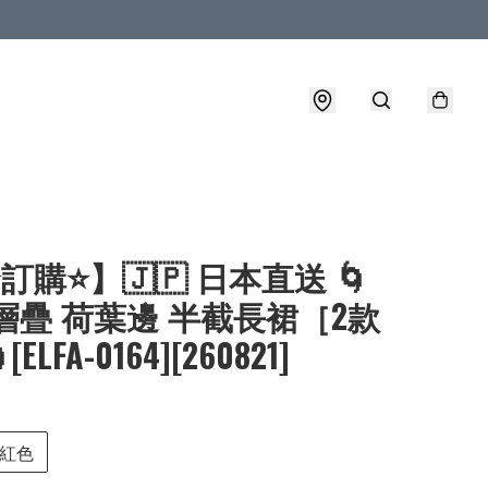
⭐訂購⭐】🇯🇵 日本直送 🌀
層疊 荷葉邊 半截長裙［2款
ELFA-0164][260821]
紅色