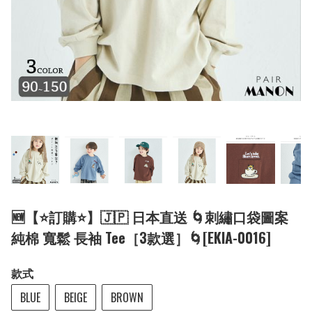
🆕【⭐訂購⭐】🇯🇵 日本直送 🌀刺繡口袋圖案
純棉 寬鬆 長袖 Tee［3款選］🌀[EKIA-0016]
款式
BLUE
BEIGE
BROWN