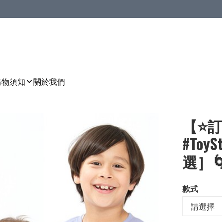
購物須知
關於我們
【⭐訂
#To
選］🌀[
款式