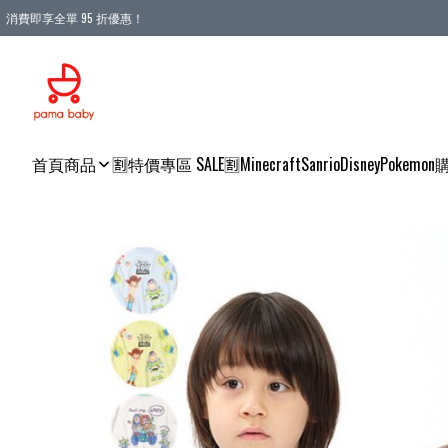
消費即享全單 95 折優惠！
購物滿 HKD 900.00即享免運費優惠！（適用於 本地送貨、本地取貨 )
首頁
商品
🈹特價專區 SALE🈹
Minecraft
Sanrio
Disney
Pokemon