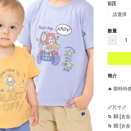
SIZE
數量
−
簡介
🔥 限時特價中
📏尺寸📏

🌀 80 [衣長: 
🌀 90 [衣長: 