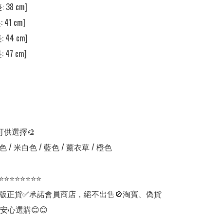
 38 cm]

 41 cm]

 44 cm]

 47 cm]

可供選擇🎨

 / 米白色 / 藍色 / 薰衣草 / 橙色

⭐⭐⭐⭐⭐⭐⭐⭐

版正貨✅承諾會員商店，絕不出售🚫淘寶、偽貨
安心選購😊😊
