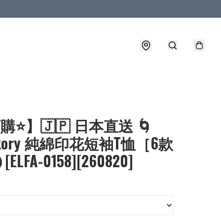
購⭐】🇯🇵 日本直送 🌀
yStory 純綿印花短袖T恤［6款
ELFA-0158][260820]