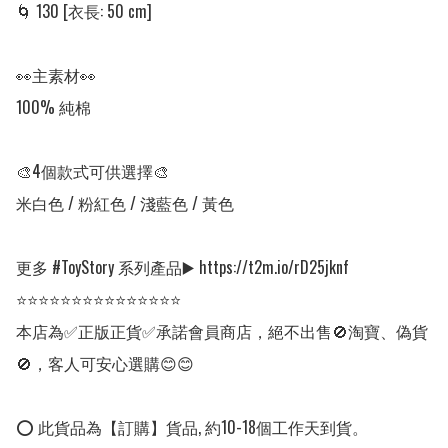
🌀 130 [衣長: 50 cm]

👀主素材👀

100% 純棉

🎨4個款式可供選擇🎨

米白色 / 粉紅色 / 淺藍色 / 黃色

更多 #ToyStory 系列產品▶️ https://t2m.io/rD25jknf

⭐⭐⭐⭐⭐⭐⭐⭐⭐⭐⭐⭐⭐⭐⭐

本店為✅正版正貨✅承諾會員商店，絕不出售🚫淘寶、偽貨
🚫，客人可安心選購😊😊

⭕ 此貨品為【訂購】貨品, 約10-18個工作天到貨。
