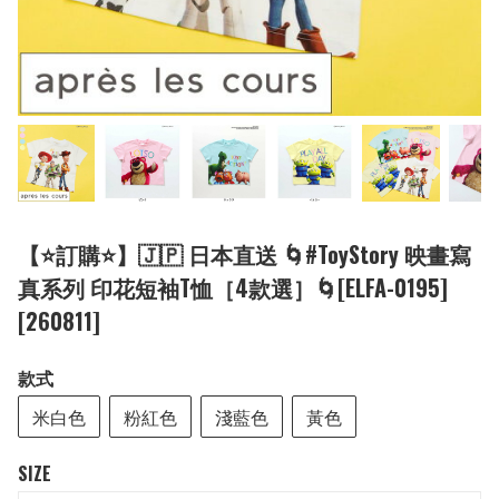
【⭐訂購⭐】🇯🇵 日本直送 🌀#ToyStory 映畫寫
真系列 印花短袖T恤［4款選］🌀[ELFA-0195]
[260811]
款式
米白色
粉紅色
淺藍色
黃色
SIZE