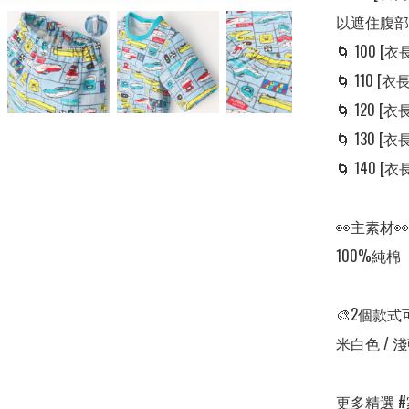
以遮住腹部
🌀 100 [衣長
🌀 110 [衣長:
🌀 120 [衣長:
🌀 130 [衣長:
🌀 140 [衣長:
👀主素材👀

100%純棉

🎨2個款式
米白色 / 淺
更多精選 #家居服