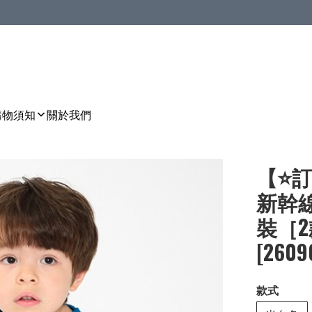
購物須知
關於我們
【⭐訂
新幹
裝［2款
[2609
款式