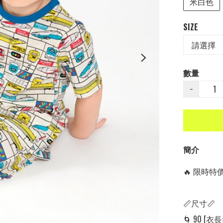
米白色
SIZE
數量
−
簡介
🔥 限時特價中
📏尺寸📏

🌀 90 [衣