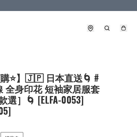
購⭐】🇯🇵 日本直送🌀 #
線 全身印花 短袖家居服套
選］🌀 [ELFA-0053]
05]