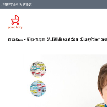
消費即享全單 95 折優惠！
購物滿 HKD 900.00即享免運費優惠！（適用於 本地送貨、本地取貨 )
首頁
商品
🈹特價專區 SALE🈹
Minecraft
Sanrio
Disney
Pokemon