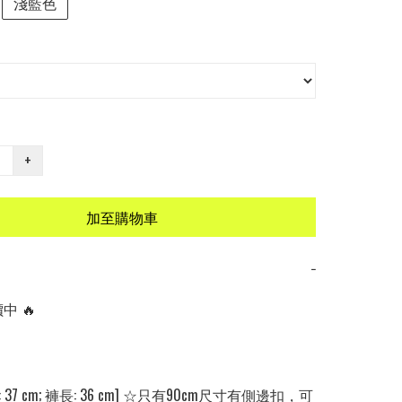
淺藍色
+
加至購物車
−
 🔥

長: 37 cm; 褲長: 36 cm] ☆只有90cm尺寸有側邊扣，可