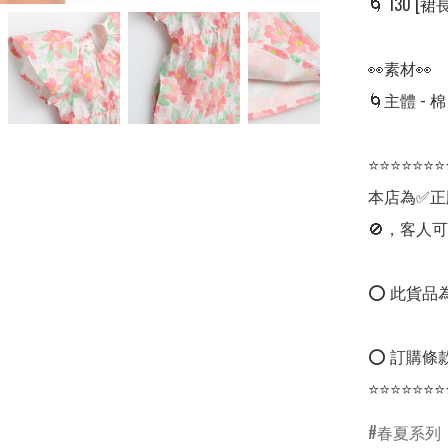
🌀 130 [裙長: 
👀素材👀

🌀主體 - 棉
⭐⭐⭐⭐⭐⭐⭐
本店為✅正
🚫，客人可
⭕ 此貨品為
⭕ 訂購條款
⭐⭐⭐⭐⭐⭐⭐
春夏系列