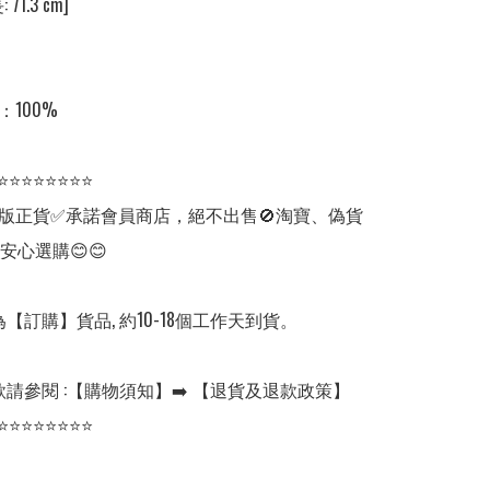
71.3 cm]  

：100%

⭐⭐⭐⭐⭐⭐⭐⭐

版正貨✅承諾會員商店，絕不出售🚫淘寶、偽貨
安心選購😊😊

【訂購】貨品, 約10-18個工作天到貨。

請參閱 :【購物須知】➡️ 【退貨及退款政策】

⭐⭐⭐⭐⭐⭐⭐⭐