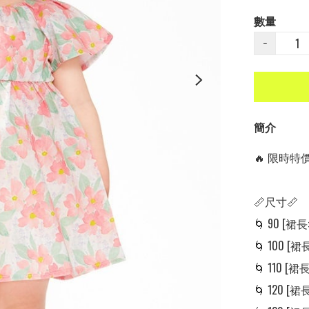
數量
−
簡介
🔥 限時特價中
📏尺寸📏

🌀 90 [裙長: 
🌀 100 [裙長:
🌀 110 [裙長: 
🌀 120 [裙長: