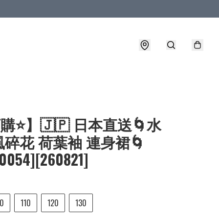
購⭐】🇯🇵 日本直送🌀水
碎花 荷葉袖 連身裙🌀
-0054][260821]
0
110
120
130