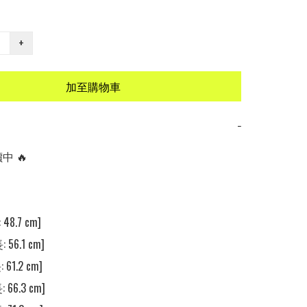
+
加至購物車
−
 🔥

48.7 cm] 

 56.1 cm] 

61.2 cm] 

 66.3 cm] 
