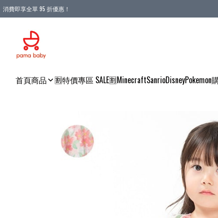
消費即享全單 95 折優惠！
購物滿 HKD 900.00即享免運費優惠！（適用於 本地送貨、本地取貨 )
首頁
商品
🈹特價專區 SALE🈹
Minecraft
Sanrio
Disney
Pokemon