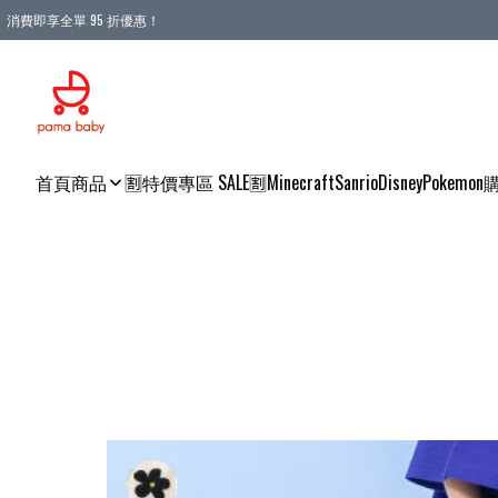
消費即享全單 95 折優惠！
購物滿 HKD 900.00即享免運費優惠！（適用於 本地送貨、本地取貨 )
首頁
商品
🈹特價專區 SALE🈹
Minecraft
Sanrio
Disney
Pokemon