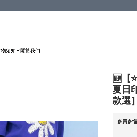
購物須知
關於我們
🆕【
夏日印
款選］🌀
多買多慳