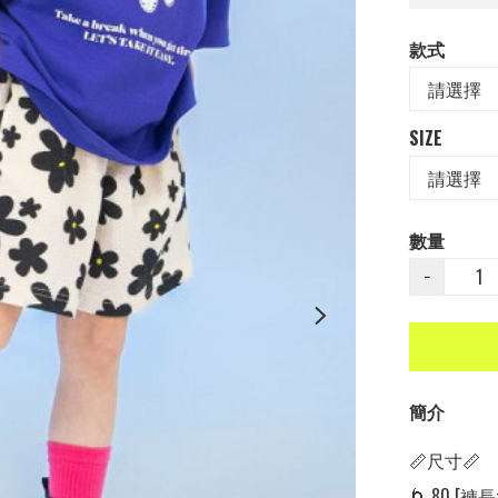
款式
SIZE
數量
−
簡介
📏尺寸📏

🌀 80 [褲長: 