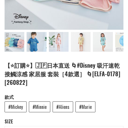
【⭐訂購⭐】🇯🇵日本直送 🌀#Disney 吸汗速乾
接觸涼感 家居服 套裝［4款選］ 🌀[ELFA-0178]
[260822]
款式
#Mickey
#Minnie
#Aliens
#Marie
SIZE