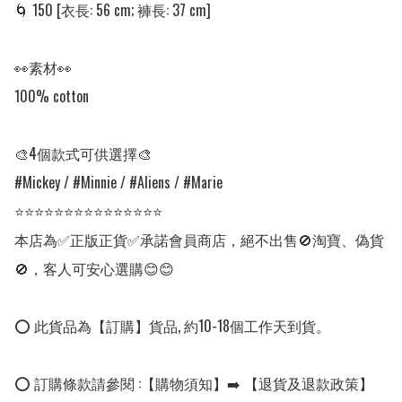
🌀 150 [衣長: 56 cm; 褲長: 37 cm]

👀素材👀

100% cotton

🎨4個款式可供選擇🎨

#Mickey / #Minnie / #Aliens / #Marie

⭐⭐⭐⭐⭐⭐⭐⭐⭐⭐⭐⭐⭐⭐⭐

本店為✅正版正貨✅承諾會員商店，絕不出售🚫淘寶、偽貨
🚫，客人可安心選購😊😊

⭕ 此貨品為【訂購】貨品, 約10-18個工作天到貨。

⭕ 訂購條款請參閱 :【購物須知】➡️ 【退貨及退款政策】
