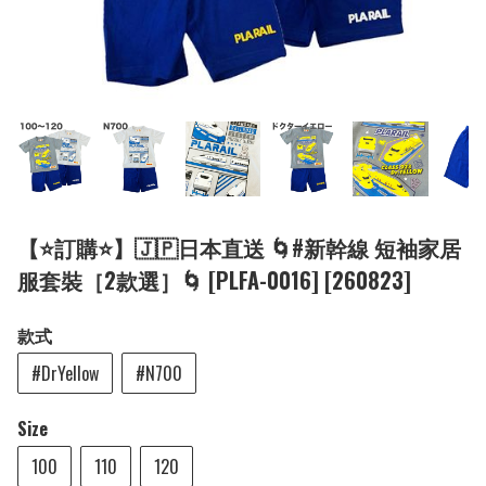
【⭐訂購⭐】🇯🇵日本直送 🌀#新幹線 短袖家居
服套裝［2款選］🌀 [PLFA-0016] [260823]
款式
#DrYellow
#N700
Size
100
110
120