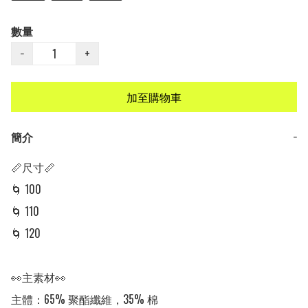
數量
−
+
加至購物車
簡介
−
📏尺寸📏

🌀 100

🌀 110

🌀 120

👀主素材👀

主體：65% 聚酯纖維，35% 棉
