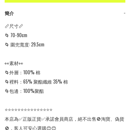
簡介
−
📏尺寸📏

🌀 70-90cm

🌀 圍兜寬度: 29.5cm

👀素材👀

🌀外層：100% 棉

🌀裡料：65% 聚酯纖維 35% 棉

🌀包邊：100%聚酯

⭐⭐⭐⭐⭐⭐⭐⭐⭐⭐⭐⭐⭐⭐⭐

本店為✅正版正貨✅承諾會員商店，絕不出售🚫淘寶、偽貨
🚫，客人可安心選購😊😊
