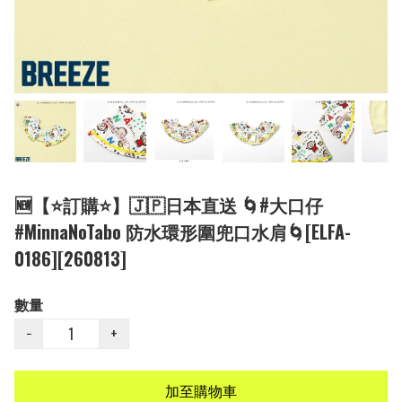
🆕【⭐訂購⭐】🇯🇵日本直送 🌀#大口仔
#MinnaNoTabo 防水環形圍兜口水肩🌀[ELFA-
0186][260813]
數量
−
+
加至購物車