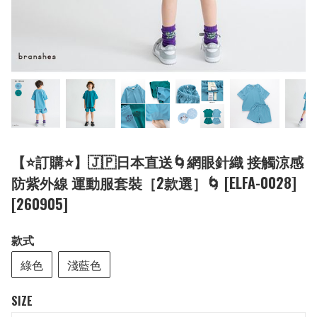
【⭐訂購⭐】🇯🇵日本直送🌀網眼針織 接觸涼感
防紫外線 運動服套裝［2款選］🌀 [ELFA-0028]
[260905]
款式
綠色
淺藍色
SIZE