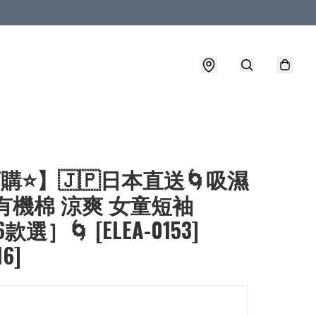
購⭐】🇯🇵日本直送🌀吸濕
有機棉 涼爽 女童短袖
6款選］🌀 [ELEA-0153]
16]