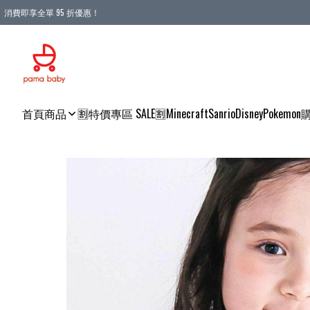
消費即享全單 95 折優惠！
購物滿 HKD 900.00即享免運費優惠！（適用於 本地送貨、本地取貨 )
首頁
商品
🈹特價專區 SALE🈹
Minecraft
Sanrio
Disney
Pokemon