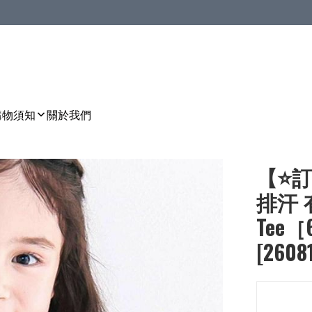
購物須知
關於我們
【⭐訂
排汗 
Tee［
[2608