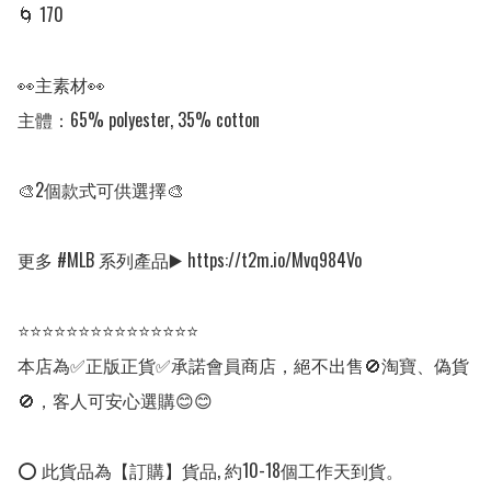
🌀 170

👀主素材👀

主體：65% polyester, 35% cotton

🎨2個款式可供選擇🎨

更多 #MLB 系列產品▶️ https://t2m.io/Mvq984Vo

⭐⭐⭐⭐⭐⭐⭐⭐⭐⭐⭐⭐⭐⭐⭐

本店為✅正版正貨✅承諾會員商店，絕不出售🚫淘寶、偽貨
🚫，客人可安心選購😊😊

⭕ 此貨品為【訂購】貨品, 約10-18個工作天到貨。
