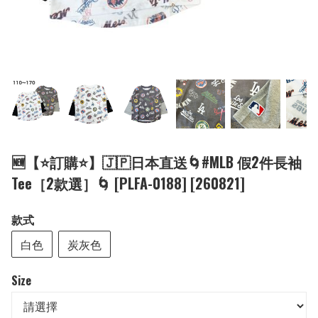
🆕【⭐訂購⭐】🇯🇵日本直送🌀#MLB 假2件長袖
Tee［2款選］🌀 [PLFA-0188] [260821]
款式
白色
炭灰色
Size