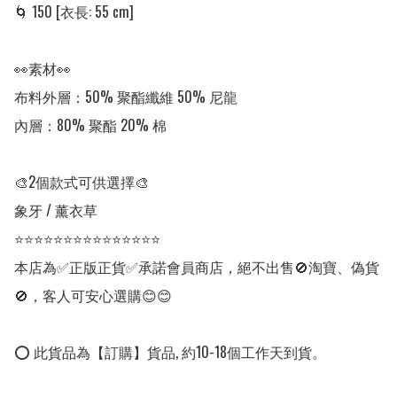
🌀 150 [衣長: 55 cm]

👀素材👀

布料外層：50% 聚酯纖維 50% 尼龍 

內層：80% 聚酯 20% 棉

🎨2個款式可供選擇🎨

象牙 / 薰衣草

⭐⭐⭐⭐⭐⭐⭐⭐⭐⭐⭐⭐⭐⭐⭐

本店為✅正版正貨✅承諾會員商店，絕不出售🚫淘寶、偽貨
🚫，客人可安心選購😊😊

⭕ 此貨品為【訂購】貨品, 約10-18個工作天到貨。
