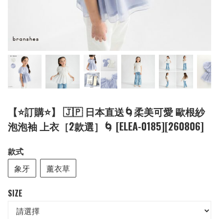
【⭐訂購⭐】 🇯🇵 日本直送🌀柔美可愛 歐根紗
泡泡袖 上衣［2款選］🌀 [ELEA-0185][260806]
款式
象牙
薰衣草
SIZE