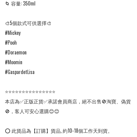
🌀 容量: 350ml

🎨5個款式可供選擇🎨

#Mickey     

#Pooh     

#Doraemon     

#Moomin 

#GaspardetLisa

⭐⭐⭐⭐⭐⭐⭐⭐⭐⭐⭐⭐⭐⭐⭐

本店為✅正版正貨✅承諾會員商店，絕不出售🚫淘寶、偽貨
🚫，客人可安心選購😊😊

⭕ 此貨品為【訂購】貨品, 約10-18個工作天到貨。
