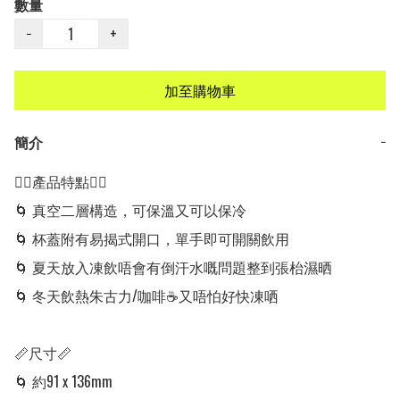
數量
−
+
加至購物車
簡介
−
👍🏻產品特點👍🏻

🌀 真空二層構造，可保溫又可以保冷

🌀 杯蓋附有易揭式開口，單手即可開關飲用

🌀 夏天放入凍飲唔會有倒汗水嘅問題整到張枱濕晒

🌀 冬天飲熱朱古力/咖啡☕️又唔怕好快凍哂

📏尺寸📏

🌀 約91 x 136mm
