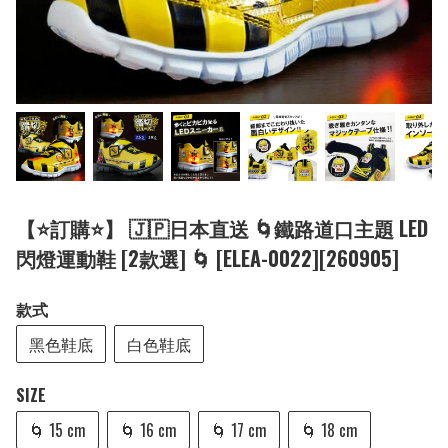
【⭐訂購⭐】 🇯🇵日本直送 🌀鐵路道口主題 LED
閃燈運動鞋 [2款選] 🌀 [ELEA-0022][260905]
款式
黑色鞋底
白色鞋底
SIZE
🌀 15 cm
🌀 16 cm
🌀 17 cm
🌀 18 cm