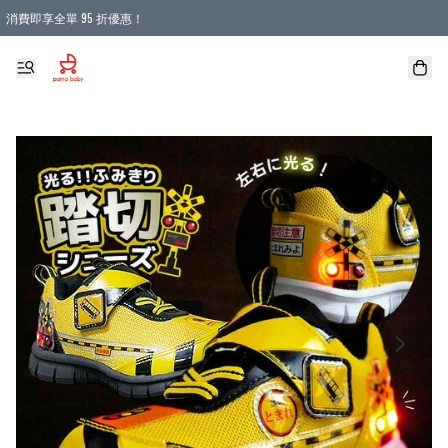
消費即享全單 95 折優惠！
購物滿 HKD 900.00即享免運費優惠！（適用於 本地送貨、本地取貨 )