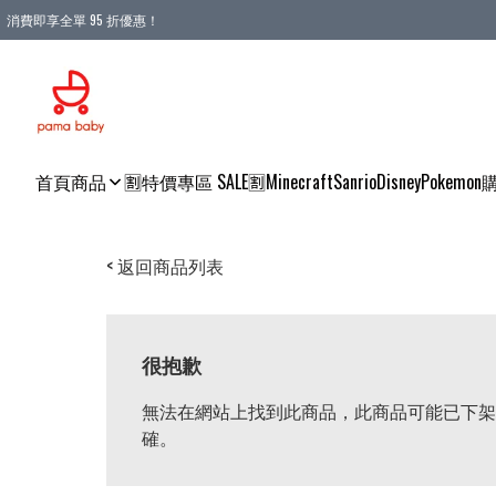
消費即享全單 95 折優惠！
購物滿 HKD 900.00即享免運費優惠！（適用於 本地送貨、本地取貨 )
首頁
商品
🈹特價專區 SALE🈹
Minecraft
Sanrio
Disney
Pokemon
< 返回商品列表
很抱歉
無法在網站上找到此商品，此商品可能已下架
確。