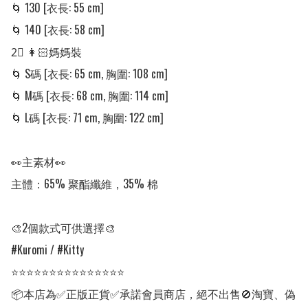
🌀 130 [衣長: 55 cm]

🌀 140 [衣長: 58 cm]

2⃣ 👩🏻媽媽裝

🌀 S碼 [衣長: 65 cm, 胸圍: 108 cm]

🌀 M碼 [衣長: 68 cm, 胸圍: 114 cm]

🌀 L碼 [衣長: 71 cm, 胸圍: 122 cm]

👀主素材👀

主體：65% 聚酯纖維，35% 棉

🎨2個款式可供選擇🎨

#Kuromi / #Kitty 

⭐⭐⭐⭐⭐⭐⭐⭐⭐⭐⭐⭐⭐⭐⭐

📦本店為✅正版正貨✅承諾會員商店，絕不出售🚫淘寶、偽