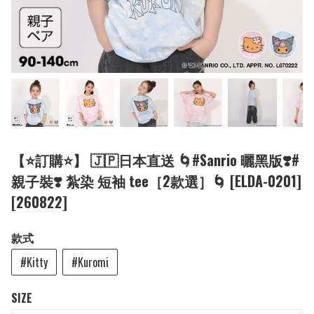
【⭐訂購⭐】 🇯🇵日本直送 🌀#Sanrio 曬黑版❣️#
親子裝❣️ 紮染 短袖 tee［2款選］🌀 [ELDA-0201]
[260822]
款式
#Kitty
#Kuromi
SIZE