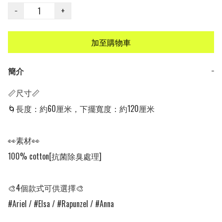
−
+
加至購物車
簡介
−
📏尺寸📏

🌀長度：約60厘米，下擺寬度：約120厘米

👀素材👀

100% cotton[抗菌除臭處理]

🎨4個款式可供選擇🎨

#Ariel / #Elsa / #Rapunzel / #Anna
