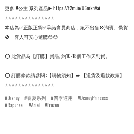
更多 #公主 系列產品▶️ https://t2m.io/U6mkhVai

⭐⭐⭐⭐⭐⭐⭐⭐⭐⭐⭐⭐⭐⭐⭐

本店為✅正版正貨✅承諾會員商店，絕不出售🚫淘寶、偽貨
🚫，客人可安心選購😊😊

⭕ 此貨品為【訂購】貨品, 約10-18個工作天到貨。

⭕ 訂購條款請參閱 :【購物須知】➡️ 【退貨及退款政策】

⭐⭐⭐⭐⭐⭐⭐⭐⭐⭐⭐⭐⭐⭐⭐
Disney
春夏系列
四季適用
DisneyPrincess
Rapunzel
Ariel
Frozen