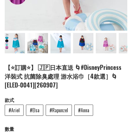
【⭐訂購⭐】 🇯🇵日本直送 🌀#DisneyPrincess
洋裝式 抗菌除臭處理 游水浴巾［4款選］🌀
[ELED-0041][260907]
款式
#Ariel
#Elsa
#Rapunzel
#Anna
數量