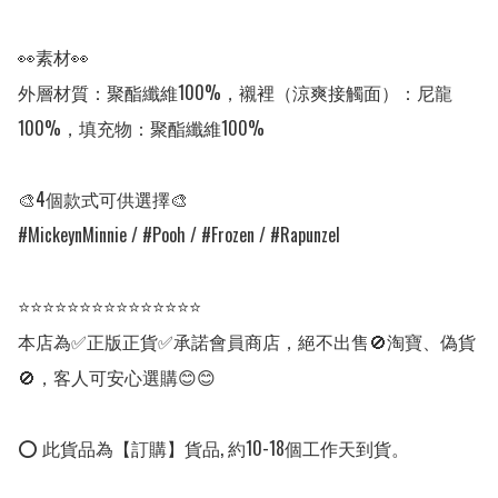
👀素材👀

外層材質：聚酯纖維100%，襯裡（涼爽接觸面）：尼龍
100%，填充物：聚酯纖維100%

🎨4個款式可供選擇🎨

#MickeynMinnie / #Pooh / #Frozen / #Rapunzel                  

⭐⭐⭐⭐⭐⭐⭐⭐⭐⭐⭐⭐⭐⭐⭐

本店為✅正版正貨✅承諾會員商店，絕不出售🚫淘寶、偽貨
🚫，客人可安心選購😊😊

⭕ 此貨品為【訂購】貨品, 約10-18個工作天到貨。
