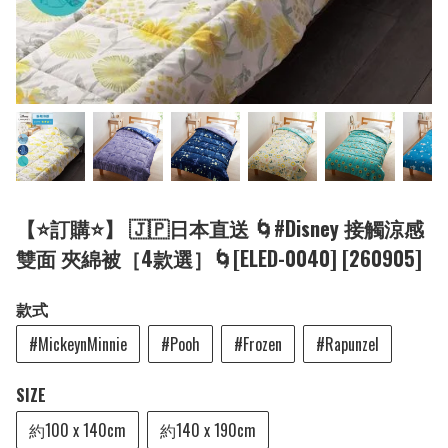
【⭐訂購⭐】 🇯🇵日本直送 🌀#Disney 接觸涼感
雙面 夾綿被［4款選］🌀[ELED-0040] [260905]
款式
#MickeynMinnie
#Pooh
#Frozen
#Rapunzel
SIZE
約100 x 140cm
約140 x 190cm