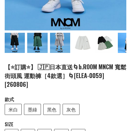
【⭐訂購⭐】 🇯🇵日本直送🌀b.ROOM MNCM 寬鬆
街頭風 運動褲［4款選］🌀[ELEA-0059]
[260806]
款式
米白
墨綠
黑色
灰色
SIZE