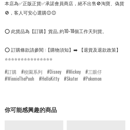
本店為✅正版正貨✅承諾會員商店，絕不出售🚫淘寶、偽貨
🚫，客人可安心選購😊😊

⭕ 此貨品為【訂購】貨品, 約10-18個工作天到貨。

⭕ 訂購條款請參閱 :【購物須知】➡️ 【退貨及退款政策】

⭐⭐⭐⭐⭐⭐⭐⭐⭐⭐⭐⭐⭐⭐⭐
訂購
校園系列
Disney
Mickey
三眼仔
WinnieThePooh
HelloKitty
Skater
Pokemon
你可能感興趣的商品