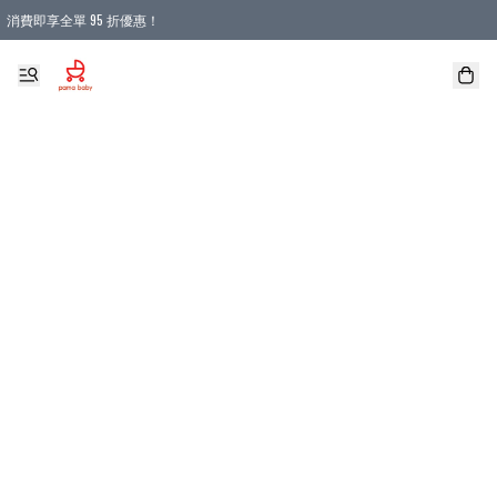
消費即享全單 95 折優惠！
購物滿 HKD 900.00即享免運費優惠！（適用於 本地送貨、本地取貨 )