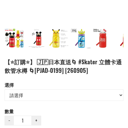
【⭐訂購⭐】 🇯🇵日本直送🌀 #Skater 立體卡通
飲管水樽 🌀[PJAD-0199] [260905]
選擇
數量
−
+