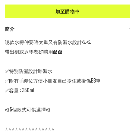
加至購物車
簡介
−
呢款水樽仲要唔太重又有防漏水設計💦💦

帶出街或返學都好啱用🏫🏫

✅特別防漏設計唔漏水

✅附有手繩位方便小朋友自己拎住或掛係BB車

✅容量 : 350ml

🎨5個款式可供選擇🎨

⭐⭐⭐⭐⭐⭐⭐⭐⭐⭐⭐⭐⭐⭐⭐
