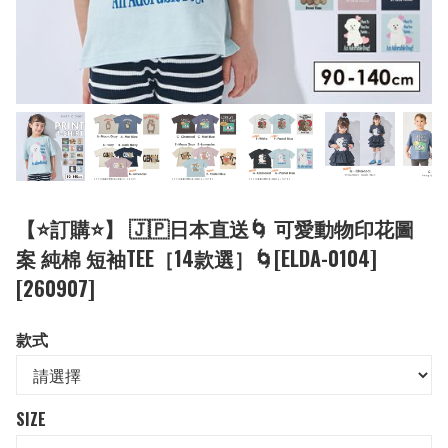
【⭐訂購⭐】 🇯🇵日本直送🌀 可愛動物印花圖
案 純棉 短袖TEE［14款選］🌀[ELDA-0104]
[260907]
款式
SIZE