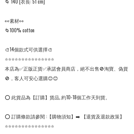
🌀 140 [衣長: 51 cm]

👀素材👀

🌀100% cotton

🎨14個款式可供選擇🎨 

⭐⭐⭐⭐⭐⭐⭐⭐⭐⭐⭐⭐⭐⭐⭐

本店為✅正版正貨✅承諾會員商店，絕不出售🚫淘寶、偽貨
🚫，客人可安心選購😊😊

⭕ 此貨品為【訂購】貨品, 約10-18個工作天到貨。

⭕ 訂購條款請參閱 :【購物須知】➡️ 【退貨及退款政策】

⭐⭐⭐⭐⭐⭐⭐⭐⭐⭐⭐⭐⭐⭐⭐