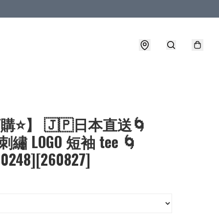
購⭐】 🇯🇵日本直送🌀
 刺繡 LOGO 短袖 tee 🌀
-0248][260827]