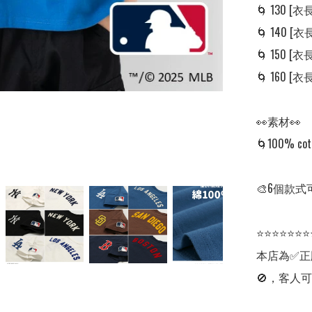
🌀 130 [衣長:
🌀 140 [衣長:
🌀 150 [衣長:
🌀 160 [衣長:
👀素材👀

🌀100% cott
🎨6個款式可
⭐⭐⭐⭐⭐⭐⭐
本店為✅正
🚫，客人可