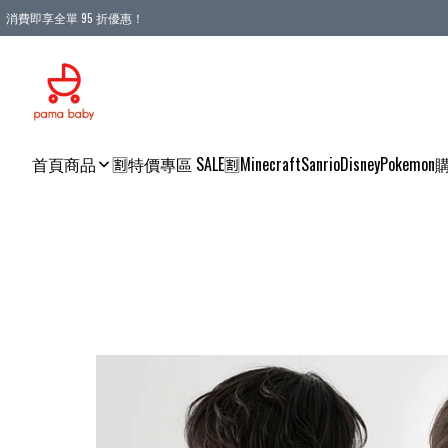
消費即享全單 95 折優惠！
購物滿 HKD 900.00即享免運費優惠！（適用於 本地送貨、本地取貨 )
首頁
商品
🈹特價專區 SALE🈹
Minecraft
Sanrio
Disney
Pokemon