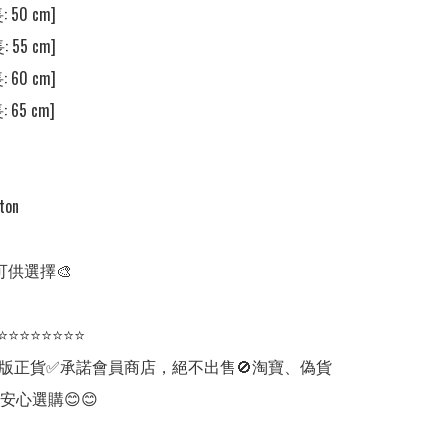
 50 cm]

 55 cm]

 60 cm]

 65 cm]

on

供選擇🎨 

⭐⭐⭐⭐⭐⭐⭐⭐

版正貨✅承諾會員商店，絕不出售🚫淘寶、偽貨
安心選購😊😊
