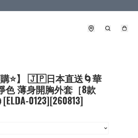
購⭐】 🇯🇵日本直送🌀華
淨色 薄身開胸外套［8款
ELDA-0123][260813]