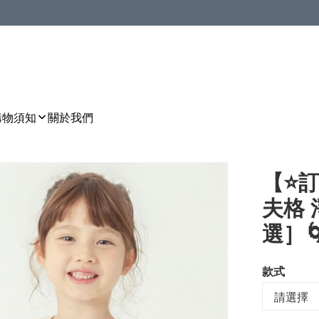
購物須知
關於我們
【⭐訂
夫格 
選］🌀[
款式