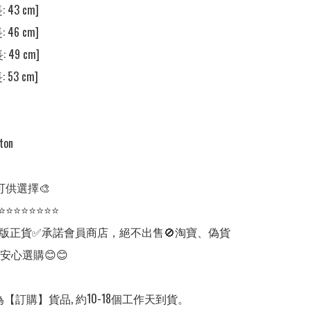
 43 cm]

 46 cm]

 49 cm]

 53 cm]

on

供選擇🎨 

⭐⭐⭐⭐⭐⭐⭐⭐

版正貨✅承諾會員商店，絕不出售🚫淘寶、偽貨
安心選購😊😊

【訂購】貨品, 約10-18個工作天到貨。
