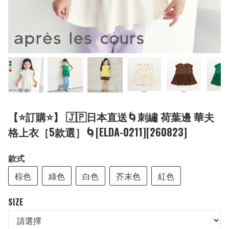
【⭐訂購⭐】 🇯🇵日本直送🌀刺繡 荷葉邊 華夫
格上衣［5款選］🌀[ELDA-0211][260823]
款式
棕色
綠色
白色
芥末色
紅色
SIZE