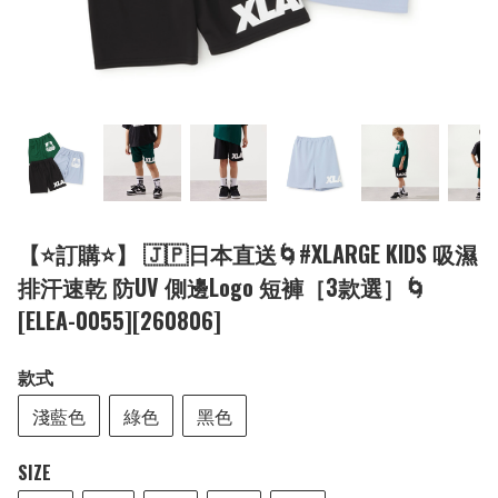
【⭐訂購⭐】 🇯🇵日本直送🌀#XLARGE KIDS 吸濕
排汗速乾 防UV 側邊Logo 短褲［3款選］🌀
[ELEA-0055][260806]
款式
淺藍色
綠色
黑色
SIZE