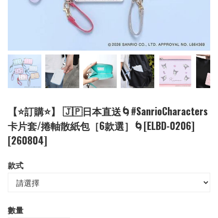
【⭐訂購⭐】 🇯🇵日本直送🌀#SanrioCharacters
卡片套/捲軸散紙包［6款選］🌀[ELBD-0206]
[260804]
款式
數量