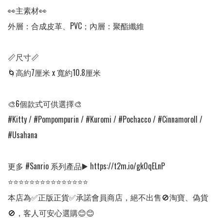
👀主素材👀

外層：合成皮革、PVC；內層：聚酯纖維

📏尺寸📏

🌀高約7厘米 x 寬約10.8厘米

🎨6個款式可供選擇🎨

#Kitty / #Pompompurin / #Kuromi / #Pochacco / #Cinnamoroll / 
#Usahana         

更多 #Sanrio 系列產品▶️ https://t2m.io/gkOqELnP

⭐⭐⭐⭐⭐⭐⭐⭐⭐⭐⭐⭐⭐⭐⭐

本店為✅正版正貨✅承諾會員商店，絕不出售🚫淘寶、偽貨
🚫，客人可安心選購😊😊
