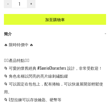
−
+
加至購物車
簡介
−
🔥 限時特價中 🔥

👍🏻產品特點👍🏻

🌀 可愛的懷舊經典 #SanrioCharacters 設計，非常受歡迎！

🌀 角色名稱以閃亮的亮片線刺繡點綴

🌀 可以固定在包包上，配有捲軸，可以快速展開並輕鬆使
用。

🌀 L型拉鍊可以存放鑰匙、硬幣等
