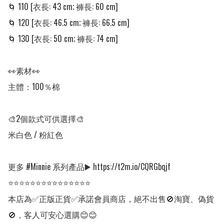
🌀 110 [衣長: 43 cm; 褲長: 60 cm] 

🌀 120 [衣長: 46.5 cm; 褲長: 66.5 cm] 

🌀 130 [衣長: 50 cm; 褲長: 74 cm] 

👀素材👀

主體：100％棉

🎨2個款式可供選擇🎨

米白色 / 粉紅色

更多 #Minnie 系列產品▶️ https://t2m.io/CQRGbqjf

⭐⭐⭐⭐⭐⭐⭐⭐⭐⭐⭐⭐⭐⭐⭐

本店為✅正版正貨✅承諾會員商店，絕不出售🚫淘寶、偽貨
🚫，客人可安心選購😊😊
