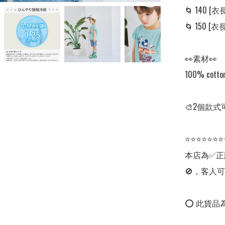
🌀 140 [衣長:
🌀 150 [衣長:
👀素材👀

100% cotton
🎨2個款式
⭐⭐⭐⭐⭐⭐⭐
本店為✅正
🚫，客人可
⭕ 此貨品為