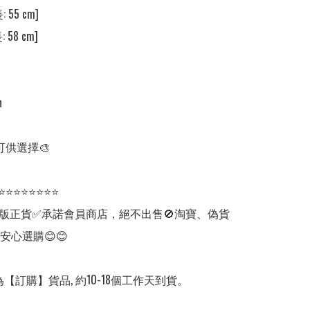
 55 cm]

 58 cm]



可供選擇🎨

⭐⭐⭐⭐⭐⭐⭐⭐

版正貨✅承諾會員商店，絕不出售🚫淘寶、偽貨
安心選購😊😊

【訂購】貨品, 約10-18個工作天到貨。
