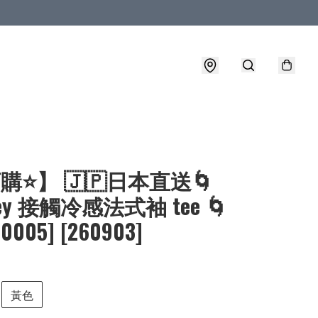
購⭐】 🇯🇵日本直送🌀
ney 接觸冷感法式袖 tee 🌀
-0005] [260903]
黃色