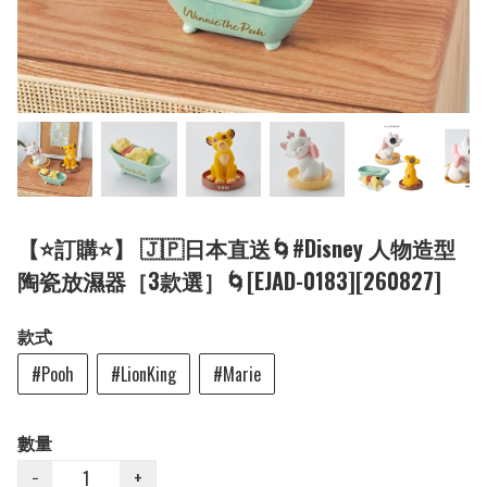
【⭐訂購⭐】 🇯🇵日本直送🌀#Disney 人物造型
陶瓷放濕器［3款選］🌀[EJAD-0183][260827]
款式
#Pooh
#LionKing
#Marie
數量
−
+