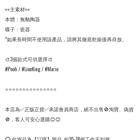
👀主素材👀

本體：無釉陶器

碟子：瓷器

*如果長時間不使用該產品，請將其徹底乾燥後再存放。

🎨3個款式可供選擇🎨

#Pooh / #LionKing / #Marie 

⭐⭐⭐⭐⭐⭐⭐⭐⭐⭐⭐⭐⭐⭐⭐

本店為✅正版正貨✅承諾會員商店，絕不出售🚫淘寶、偽貨
🚫，客人可安心選購😊😊

⭕ 此貨品為【訂購】貨品, 約10-18個工作天到貨。
