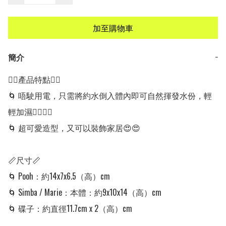
加至購物車
簡介
−
👍🏻產品特點👍🏻

🌀 唔駛用電，只需將約水倒入體內即可自然揮發水份，輕
輕加濕👍🏼👍🏼

🌀 超可愛造型，又可以裝飾家居😍😍

📏尺寸📏

🌀 Pooh：約14x7x6.5（高）cm 

🌀 Simba / Marie：本體：約9x10x14（高）cm

🌀 碟子：約直徑11.7cm x 2（高）cm 
