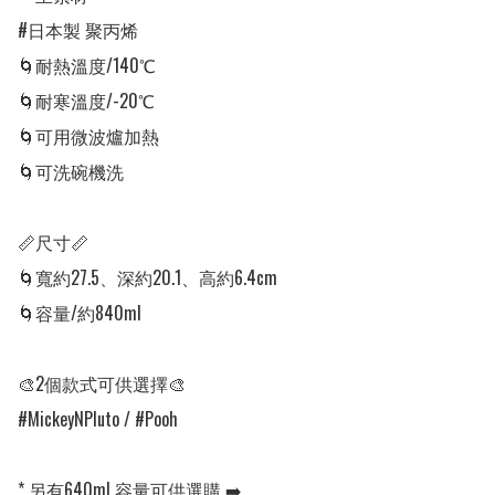
#日本製 聚丙烯

🌀耐熱溫度/140℃

🌀耐寒溫度/-20℃

🌀可用微波爐加熱

🌀可洗碗機洗

📏尺寸📏

🌀寬約27.5、深約20.1、高約6.4cm

🌀容量/約840ml

🎨2個款式可供選擇🎨

#MickeyNPluto / #Pooh 

* 另有640ml 容量可供選購 ➡️ 