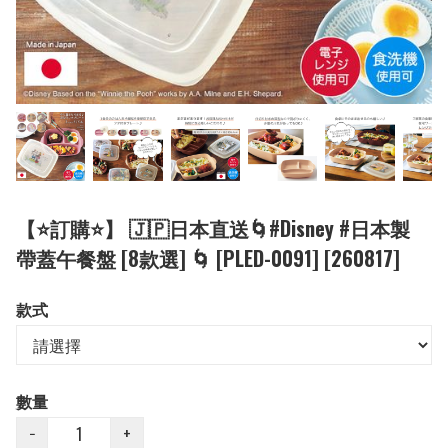
【⭐訂購⭐】 🇯🇵日本直送🌀#Disney #日本製
帶蓋午餐盤 [8款選] 🌀 [PLED-0091] [260817]
款式
數量
−
+