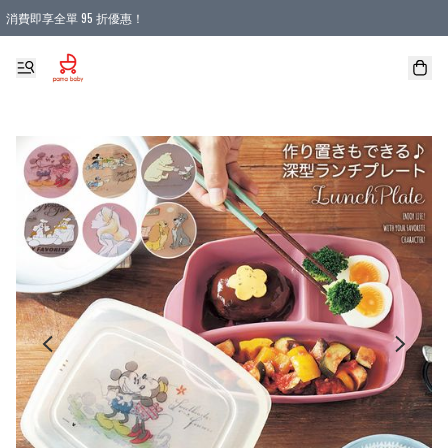
消費即享全單 95 折優惠！
購物滿 HKD 900.00即享免運費優惠！（適用於 本地送貨、本地取貨 )