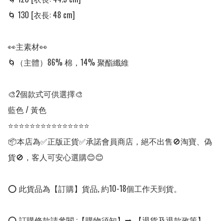
🌀 130 [衣長: 48 cm] 

👀主素材👀

🌀（主體）86% 棉，14% 聚酯纖維

🎨2個款式可供選擇🎨

藍色 / 黃色

⭐⭐⭐⭐⭐⭐⭐⭐⭐⭐⭐⭐⭐⭐⭐

📦本店為✅正版正貨✅承諾會員商店，絕不出售🚫淘寶、偽
貨🚫，客人可安心選購😊😊

⭕ 此貨品為【訂購】貨品, 約10-18個工作天到貨。

⭕ 訂購條款請參閱 :【購物須知】➡️ 【退貨及退款政策】
