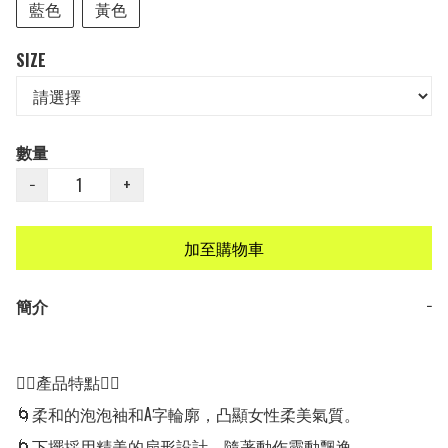
藍色
黃色
SIZE
數量
−
+
加至購物車
簡介
−
👍🏻產品特點👍🏻

🌀柔和的泡泡袖和A字輪廓，凸顯女性柔美氣質。

🌀下擺採用精美的扇形設計，隨著動作靈動飄逸。
