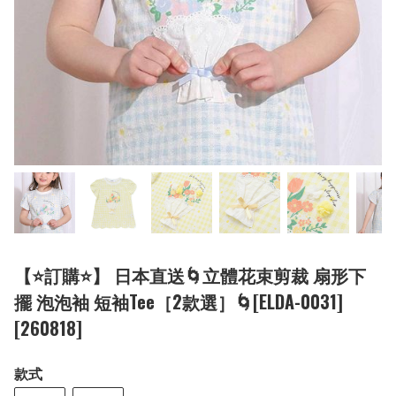
【⭐訂購⭐】 日本直送🌀立體花束剪裁 扇形下
擺 泡泡袖 短袖Tee［2款選］🌀[ELDA-0031]
[260818]
款式