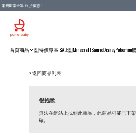
消費即享全單 95 折優惠！
購物滿 HKD 900.00即享免運費優惠！（適用於 本地送貨、本地取貨 )
首頁
商品
🈹特價專區 SALE🈹
Minecraft
Sanrio
Disney
Pokemon
< 返回商品列表
很抱歉
無法在網站上找到此商品，此商品可能已下架
確。