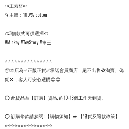
👀主素材👀

🌀主體：100% cotton

🎨3個款式可供選擇🎨

#Mickey #ToyStory #車王

⭐⭐⭐⭐⭐⭐⭐⭐⭐⭐⭐⭐⭐⭐⭐

📦本店為✅正版正貨✅承諾會員商店，絕不出售🚫淘寶、偽
貨🚫，客人可安心選購😊😊

⭕ 此貨品為【訂購】貨品, 約10-18個工作天到貨。

⭕ 訂購條款請參閱 :【購物須知】➡️ 【退貨及退款政策】

⭐⭐⭐⭐⭐⭐⭐⭐⭐⭐⭐⭐⭐⭐⭐