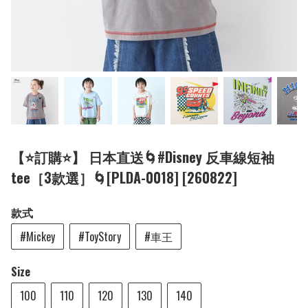
【⭐訂購⭐】 日本直送🌀#Disney 反車線短袖
tee［3款選］🌀[PLDA-0018] [260822]
款式
#Mickey
#ToyStory
#車王
Size
100
110
120
130
140