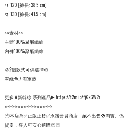
🌀 120 [褲長: 38.5 cm]

🌀 130 [褲長: 41.5 cm]

👀素材👀

主體100%聚酯纖維

內褲100%聚酯纖維

🎨2個款式可供選擇🎨

翠綠色 / 海軍藍

更多 #新幹線 系列產品▶️ https://t2m.io/fj6kGW2r

⭐⭐⭐⭐⭐⭐⭐⭐⭐⭐⭐⭐⭐⭐⭐

📦本店為✅正版正貨✅承諾會員商店，絕不出售🚫淘寶、偽
貨🚫，客人可安心選購😊😊
