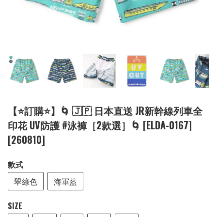
【⭐訂購⭐】🌀 🇯🇵 日本直送 JR新幹線列車全
印花 UV防護 #泳褲［2款選］🌀 [ELDA-0167]
[260810]
款式
翠綠色
海軍藍
SIZE